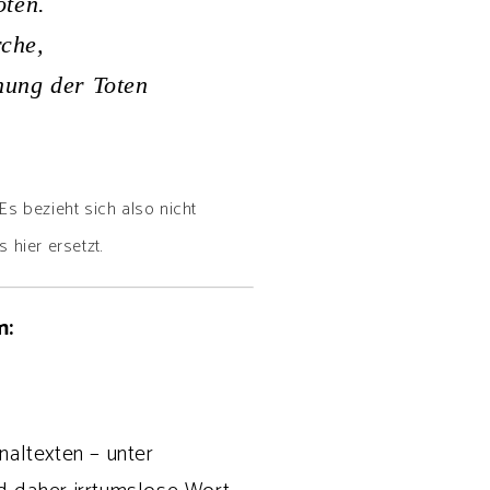
oten.
che,
hung der Toten
 Es bezieht sich also nicht
 hier ersetzt.
m:
naltexten – unter