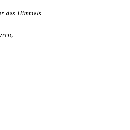
fer des Himmels
errn,