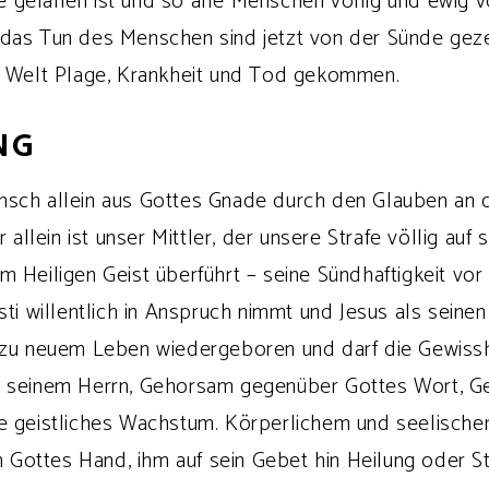
gefallen ist und so alle Menschen völlig und ewig v
das Tun des Menschen sind jetzt von der Sünde geze
ze Welt Plage, Krankheit und Tod gekommen.
NG
sch allein aus Gottes Gnade durch den Glauben an d
r allein ist unser Mittler, der unsere Strafe völlig au
 Heiligen Geist überführt – seine Sündhaftigkeit vor
sti willentlich in Anspruch nimmt und Jesus als seine
 zu neuem Leben wiedergeboren und darf die Gewissh
t seinem Herrn, Gehorsam gegenüber Gottes Wort, G
e geistliches Wachstum. Körperlichem und seelischem
 in Gottes Hand, ihm auf sein Gebet hin Heilung oder