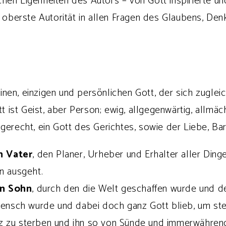
hen Eigenheiten des Autors – von Gott inspirierte u
ls oberste Autorität in allen Fragen des Glaubens, D
nen, einzigen und persönlichen Gott, der sich zugleic
tt ist Geist, aber Person; ewig, allgegenwärtig, allmäch
 gerecht, ein Gott des Gerichtes, sowie der Liebe, B
n Vater
, den Planer, Urheber und Erhalter aller Din
n ausgeht.
n Sohn
, durch den die Welt geschaffen wurde und 
ensch wurde und dabei doch ganz Gott blieb, um stel
 zu sterben und ihn so von Sünde und immerwährend