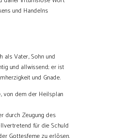
nd daher irrtumslose Wort
enkens und Handelns
h als Vater, Sohn und
tig und allwissend; er ist
armherzigkeit und Gnade.
ge, von dem der Heilsplan
der durch Zeugung des
lvertretend für die Schuld
er Gottesfeme zu erlösen.